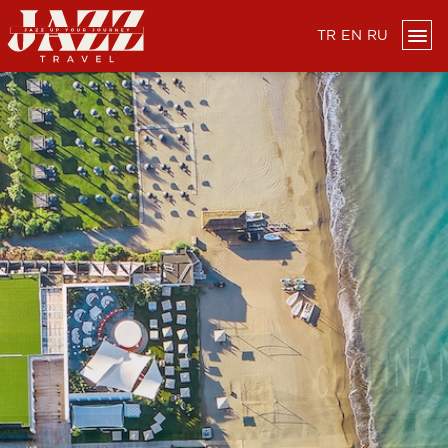
TR
EN
RU